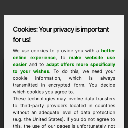
Cookies: Your privacy is important
for us!
We use cookies to provide you with a
better
online experience
, to
make website use
Domaininformation
easier
and to
adapt offers more specifically
to your wishes
. To do this, we need your
Domaininformation | Italiano
cookie information, which is always
transmitted in encrypted form. You decide
Prezzo speciale: 2.500,00 Euro (IVA
esclusa)
which cookies you agree to.
These technologies may involve data transfers
NUOVO
to third-party providers located in countries
Una selezione di altri domini su Find-Your-Domain.eu
without an adequate level of data protection
scopri ora ->
(e.g. the United States). If you do not agree to
this, the use of our pages is unfortunately not